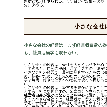
判断と気力も削られる。まず自分の対価を決め
先に決める。
小さな会社
小さな会社の経営は、まず経営者自身の器
も、社員も顧客も潤わない。
小さな会社の経営は、会社を大きく見せるため
しすぎると、自分の報酬、時間、気力の回復が
小さな会社の経営で、最初に見直すべきものは
め、顧客のため、取引先のため、家族のため。
学ぶ時間、好きな仕事への感覚が後ろへ押し出
い。
小さな会社の経営は、経営者を豊かにすること
とでも、社員や世間体のために自分を削ること
経営者自身が豊かになること
を中心に置き、仕
多くの小さな会社では、経営者が一番人に気を
予定に合わせ、個人事業なら請求書を出す前に
だ。自分で決めているようで、実際には周囲の