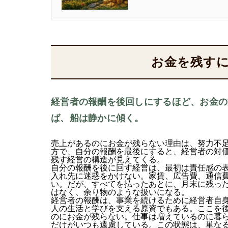
お金を残す
経営者の報酬を後回しにするほど、お金の
ば、船は静かに傾く。
売上があるのにお金が残らない理由は、努力不
方で、自分の報酬を最後にすると、経営者の対
残す経営の構造が見えてくる。
自分の報酬を後に回す経営は、最初は責任感の
入れ先に迷惑をかけない。家賃、広告費、通信
い。だが、すべてを払ったあとに、月末に残っ
はなく、余り物のような扱いになる。
経営者の報酬は、事業を続けるために経営者自
人の生活と学びを支える原資でもある。ここを
のにお金が残らない。仕事は増えているのに暮
だけがいつも遠慮している。この状態は、単な