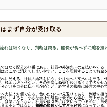
にはまず自分が受け取る
流れは細くなり、判断は鈍る。船長が食べずに舵を握
足ではなく配分の順番にある。社員や外注先への支払いを守る
価はどこかに消えてしまいやすい。ここを理解することでお金
表れに見える。社員の給料を払う。外注先への支払いを守る。
費、税金も遅らせない。その姿勢は商売を続けるうえで欠かせ
た分だけを自分に払う形が続くと、経営者の報酬は経営の中心
身へ支払う対価である。働いた分への見返りであり、判断を担
後回しにすると、小さな会社の経営は最初から歪む。売上があ
らしは楽にならない。社員や取引先には支払っているのに、自
る資金不足ではない。
報酬の順位が低すぎる経営
になっている