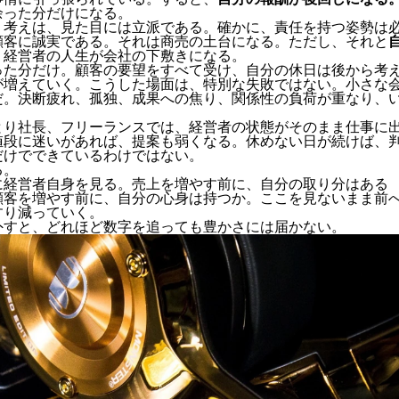
余った分だけになる。
う考えは、見た目には立派である。確かに、責任を持つ姿勢は
顧客に誠実である。それは商売の土台になる。ただし、それと
、経営者の人生が会社の下敷きになる。
った分だけ。顧客の要望をすべて受け、自分の休日は後から考
が増えていく。こうした場面は、特別な失敗ではない。小さな
だ。決断疲れ、孤独、成果への焦り、関係性の負荷が重なり、
とり社長、フリーランスでは、経営者の状態がそのまま仕事に
値段に迷いがあれば、提案も弱くなる。休めない日が続けば、
だけでできているわけではない。
る。
に経営者自身を見る。売上を増やす前に、自分の取り分はある
顧客を増やす前に、自分の心身は持つか。ここを見ないまま前
すり減っていく。
外すと、どれほど数字を追っても豊かさには届かない。