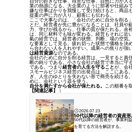
自分の好きな仕事、得意な仕事、自然に力が入
業の熱源になる。大企業のように部署や仕組み
嫌な仕事ばかりを我慢して受け続けると、商品
提案の声に力が入り、顧客にも伝わる。
ここで大事なのは、「会社のために自分を削る
とだ。経営者が先に豊かになることは、社員や
力、学びが残るから、仕事の質が保たれる。余
は、同じ材料でも味が変わる。経営もそれに近
氣の経営では、経営者の状態、判断、場の空気
な要素として見る。疲れ切った状態で価格を決
ら合わない人を入れやすい。成果への焦りが強
は経営資源
なのである。
会社のために自分を削る経営は、一見すると責
断の鈍りである。小さな会社の経営で本当に守
である。つまり
経営者の人生を守ること
が、会
スモールビジネス経営の出発点は、ここにある
ぎ、人生のゆとりを失わない形で商売を続ける
めに、会社という器を使う。
自分を満たすから会社が保たれる。
この順番を
【関連記事】：
2026.07.23
50代以降の経営者の資産
50代以降の経営者が、事業利
を育てる方法を解説する。