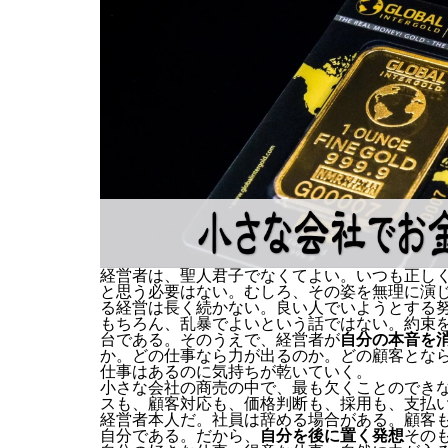
経営者は、聖人君子でなくてよい。いつも正し
と思う必要はない。むしろ、その姿を無理に演
る経営は長く続かない。良い人でいようとする
もちろん、乱暴でよいという話ではない。約束
台である。そのうえで、経営者が
自分の本音を
か。どの仕事なら力が出るのか。どの顧客とな
仕事はあるのに気持ちが乾いていく。
小さな会社の商売の中で、最も欠くことのでき
スも、顧客対応も、価格判断も、採用も、支払
経営者本人だ。社員は辞める場合がある。顧客
自分である。だから、
自分を後に置く発想
その