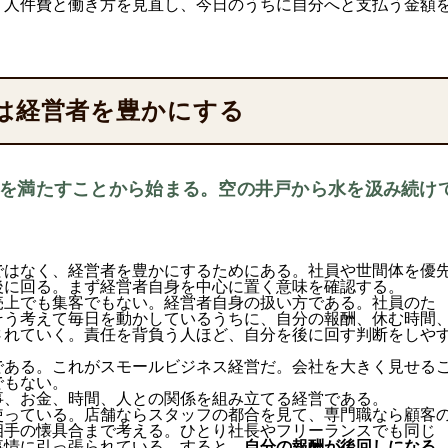
、人件費と働き方を見直し、今日のうちに自分へと支払う金額
は経営者を豊かにする
を満たすことから始まる。空の井戸から水を汲み続け
ではなく、経営者を豊かにするためにある。社員や世間体を優
後に回る。まず経営者自身を中心に置く意味を確認する。
売上でも集客でもない。経営者自身の扱い方である。社員のた
そう考えて毎日を動かしているうちに、自分の報酬、休む時間
されていく。責任を背負う人ほど、自分を後に回す判断をしや
である。これがスモールビジネス経営だ。会社を大きく見せる
でもない。
事、お金、時間、人との関係を組み立てる経営である。
使っている。店舗ならスタッフの都合を見て、専門職なら顧客
相手の懐具合まで考える。ひとり社長やフリーランスでも同じ
事情に引っ張られている。すると、
自分の報酬が後回しになる