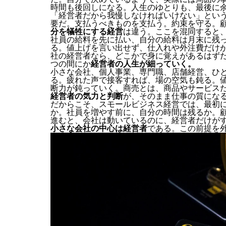
時間も後回しになる。人生のゆとりも、最後に
「経営者だから我慢しなければいけない」とい
要だ。支払うべきものを支払う。約束を守る。
分を犠牲にする経営
は違う。ここを混同すると
社員の給料を先に払い、自分の給料は月末に残
る。値上げを言い出せず、仕入れや外注費だけ
社の経営者なら、どこかで身に覚えがあるはず
つの間にか
経営者の人生が細っていく。
小さな会社、個人事業、専門職、店舗経営、ひ
る。疲れた声で接客すれば、場の空気も鈍る。
断力が鈍っていく。商売とは、商品やサービス
経営者の気力と判断
が、そのまま仕事の質にな
だからこそ、スモールビジネス経営では、最初
か。社員を増やす前に、自分の時間は残るか。
進むと、会社は動いているのに、経営者だけが
小さな会社の中心は経営者
である。この前提を