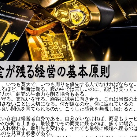
く、いつも寛大で、いつも周りを優先する人でなければならな
じるほど、判断は濁る。腹の中では苦しいのに、顔だけ笑って
努力が、商売の生命力を削る場合もある。
を守る。支払いを守る。顧客に誠実に向き合う。これは当然の
消さないこと
は大切になる。何が嫌なのか。何に疲れているの
ら良い関係を育てられるのか。こうした感覚を無視し続けると
ない存在は経営者自身である。自分がいなければ、商品もサー
いの決断も止まる。最後までその商売に残るのは、多くの場合
も入れ替わる。取引先も変わる。それでも最後に帳場へ座るの
ものを見直す必要がある。