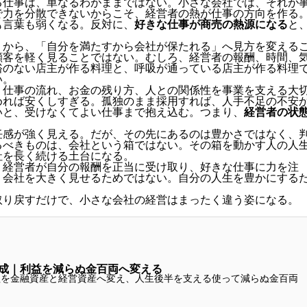
る仕事は、単なるわがままではない。小さな会社では、それが
で力を分散できないからこそ、経営者の熱が仕事の方向を作る
も言葉も弱くなる。反対に、
好きな仕事が商売の熱源になる
と
」から、「自分を満たすから会社が保たれる」へ見方を変える
顧客を軽く見ることではない。むしろ、経営者の報酬、時間、
裕のない店主が作る料理と、呼吸が通っている店主が作る料理
い。
、仕事の流れ、お金の残り方、人との関係性を事業を支える大
めれば安くしすぎる。孤独のまま採用すれば、人手不足の不安
いと、受けなくてよい仕事まで抱え込む。つまり、
経営者の状
任感が強く見える。だが、その先にあるのは豊かさではなく、
るべきものは、会社という箱ではない。その箱を動かす人の人
社を長く続ける土台になる。
。経営者が自分の報酬を正当に受け取り、好きな仕事に力を注
。会社を大きく見せるためではない。自分の人生を豊かにする
取り戻すだけで、小さな会社の経営はまったく違う姿になる。
形成｜利益を減らぬ金百両へ変える
益を金融資産と経営資産へ変え、人生後半を支える使って減らぬ金百両