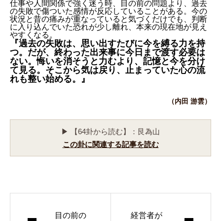
仕事や人間関係で強く迷う時、目の前の問題より、過去
の失敗で傷ついた感情が反応していることがある。今の
状況と昔の痛みが重なっていると気づくだけでも、判断
に入り込んでいた恐れが少し離れ、本来の現在地が見え
やすくなる。
『過去の失敗は、思い出すたびに今を縛る力を持
つ。だが、終わった出来事に今日まで渡す必要は
ない。悔いを消そうと力むより、記憶と今を分け
て見る。そこから気は戻り、止まっていた心の流
れも整い始める。』
（内田 游雲）
▶ 【64卦から読む】：艮為山
この卦に関連する記事を読む
目の前の
経営者が