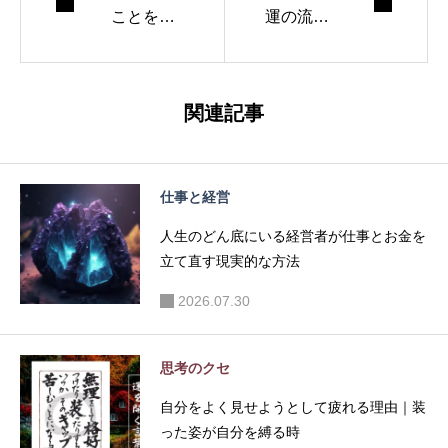
ことを大
運の流れ
切にする
を読み判
意味｜未
断のタイ
来より今
ミングを
関連記事
に幸せの
見極める
源がある
方法
仕事と経営
人生のどん底にいる経営者が仕事とお金を
立て直す現実的な方法
2026.07.30
思考のクセ
自分をよく見せようとして疲れる理由｜装
った姿が自分を縛る時