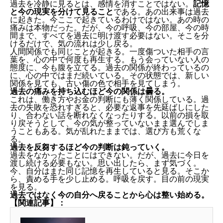
過去を冷静に見るとは、感情を消すことではない。
記憶
と今の現実を分けて見ること
である。あの出来事は過去
に起きた。今ここで起きているわけではない。あの時の
痛みは本物だった。だが、今の呼吸、今の部屋、今の時
間まで、すべてを過去に明け渡す必要はない。そこを分
けるだけで、気の流れは少し戻る。
人間関係でも同じことが起きる。一度傷ついた相手の言
葉を、心の中で何度も再生する。もう会っていない人の
態度に、今も腹を立てる。過去の関係が終わっているの
に、心の中ではまだ続いている。その状態では、新しい
関係を見ても、古い傷の色で相手を見てしまう。
過去の痛みを持ち込むほど今の関係は曇る。
これは、働き方やお金の判断にも薄く関係している。過
去の失敗を恐れすぎると、必要な返事を先延ばしにした
り、合わない話を断れなくなったりする。以前の損を取
り戻そうとして、今の気が整っていないまま選んでしま
うこともある。気が乱れたままでは、選び方も荒くな
る。
過去を反芻するほど今の判断は鈍っていく。
過去をなかったことにはできない。だが、過去に今日を
渡し続ける必要もない。思い出したら、まず気づく。
今、自分はまた同じ記憶を再生していると見る。そこか
ら、責める手を少し止める。呼吸を戻す。目の前の現実
を見る。
過去ではなく今の自分へ戻ることから心は整い始める。
【関連記事】：