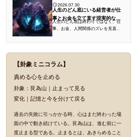
2026.07.30
人生のどん底にいる経営者が仕
事とお金を立て直す現実的な方
人生のどん底は終わりではなく、仕
法
事、お金、人間関係のズレを見直
し、人生後半に残す仕事を選び直す
転機になる。
【卦象ミニコラム】
責める心を止める
卦象：艮為山｜止まって見る
変化｜記憶と今を分けて戻る
過去の失敗に引っかかる時、心はまだ終わった場
面の中で動き続けている。艮為山は、進む前に一
度止まる型である。止まるとは、あきらめること