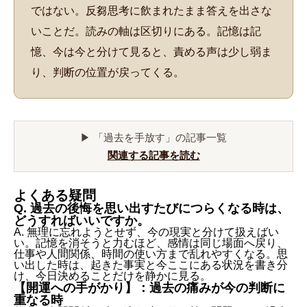
ではない。反芻思考に飲まれたまま答えを出さな
いことだ。読みの軸は区切りにある。記憶は記
憶、今は今と分けて見ると、責める声は少し弱ま
り、判断の位置が戻ってくる。
▶ 「過去を手放す」の記事一覧
関連する記事を読む
よくある疑問
Q. 過去の後悔を思い出すたびにつらくなる時は、
どうすればいいですか。
A. 無理に忘れようとせず、今の現実と分けて扱えばい
い。記憶を消そうと力むほど、感情は同じ場面へ戻り、
仕事や人間関係、時間の使い方まで乱れやすくなる。思
い出した時は、起きた事実と今ここにある状況を書き分
け、今日決めることだけを静かに見る。
【開運への手がかり】：過去の痛みが今の判断に
重なる時