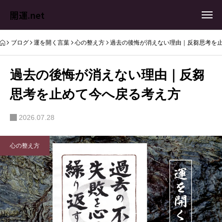
開運.net
ブログ
運を開く言葉
心の整え方
過去の後悔が消えない理由｜反芻思考を
過去の後悔が消えない理由｜反芻
思考を止めて今へ戻る考え方
2026.07.28
心の整え方