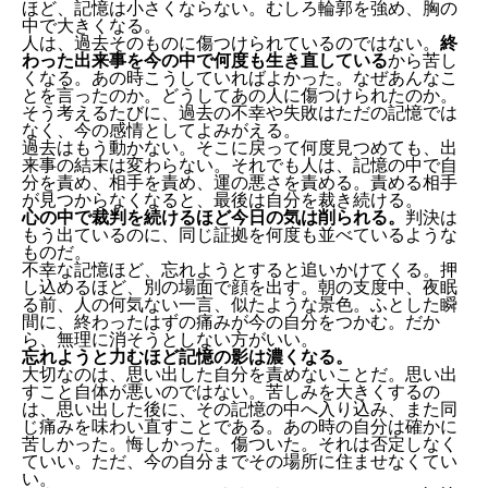
ほど、記憶は小さくならない。むしろ輪郭を強め、胸の
中で大きくなる。
人は、過去そのものに傷つけられているのではない。
終
わった出来事を今の中で何度も生き直している
から苦し
くなる。あの時こうしていればよかった。なぜあんなこ
とを言ったのか。どうしてあの人に傷つけられたのか。
そう考えるたびに、過去の不幸や失敗はただの記憶では
なく、今の感情としてよみがえる。
過去はもう動かない。そこに戻って何度見つめても、出
来事の結末は変わらない。それでも人は、記憶の中で自
分を責め、相手を責め、運の悪さを責める。責める相手
が見つからなくなると、最後は自分を裁き続ける。
心の中で裁判を続けるほど今日の気は削られる。
判決は
もう出ているのに、同じ証拠を何度も並べているような
ものだ。
不幸な記憶ほど、忘れようとすると追いかけてくる。押
し込めるほど、別の場面で顔を出す。朝の支度中、夜眠
る前、人の何気ない一言、似たような景色。ふとした瞬
間に、終わったはずの痛みが今の自分をつかむ。だか
ら、無理に消そうとしない方がいい。
忘れようと力むほど記憶の影は濃くなる。
大切なのは、思い出した自分を責めないことだ。思い出
すこと自体が悪いのではない。苦しみを大きくするの
は、思い出した後に、その記憶の中へ入り込み、また同
じ痛みを味わい直すことである。あの時の自分は確かに
苦しかった。悔しかった。傷ついた。それは否定しなく
ていい。ただ、今の自分までその場所に住ませなくてい
い。