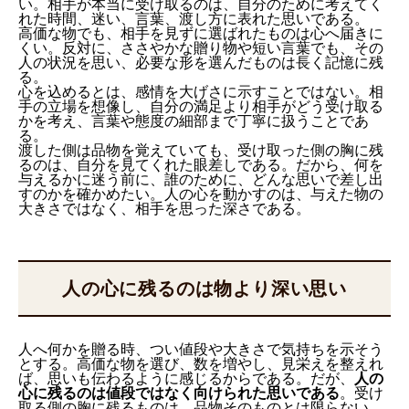
い。相手が本当に受け取るのは、自分のために考えてく
れた時間、迷い、言葉、渡し方に表れた思いである。
高価な物でも、相手を見ずに選ばれたものは心へ届きに
くい。反対に、ささやかな贈り物や短い言葉でも、その
人の状況を思い、必要な形を選んだものは長く記憶に残
る。
心を込めるとは、感情を大げさに示すことではない。相
手の立場を想像し、自分の満足より相手がどう受け取る
かを考え、言葉や態度の細部まで丁寧に扱うことであ
る。
渡した側は品物を覚えていても、受け取った側の胸に残
るのは、自分を見てくれた眼差しである。だから、何を
与えるかに迷う前に、誰のために、どんな思いで差し出
すのかを確かめたい。人の心を動かすのは、与えた物の
大きさではなく、相手を思った深さである。
人の心に残るのは物より深い思い
人へ何かを贈る時、つい値段や大きさで気持ちを示そう
とする。高価な物を選び、数を増やし、見栄えを整えれ
ば、思いも伝わるように感じるからである。だが、
人の
心に残るのは値段ではなく向けられた思いである
。受け
取る側の胸に残るものは、品物そのものとは限らない。