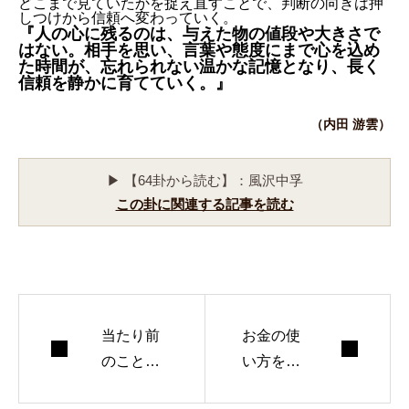
どこまで見ていたかを捉え直すことで、判断の向きは押
しつけから信頼へ変わっていく。
『人の心に残るのは、与えた物の値段や大きさで
はない。相手を思い、言葉や態度にまで心を込め
た時間が、忘れられない温かな記憶となり、長く
信頼を静かに育てていく。』
（内田 游雲）
▶ 【64卦から読む】：風沢中孚
この卦に関連する記事を読む
当たり前
お金の使
のことを
い方を見
続ける意
直せばお