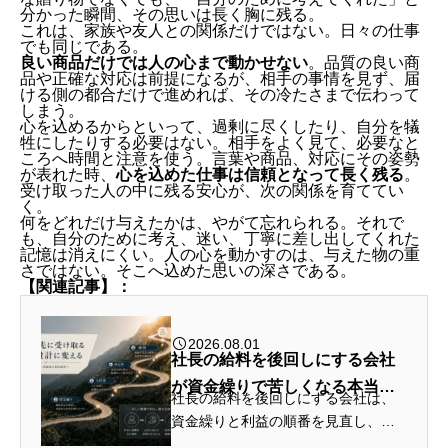
分かった瞬間、その思いは長く胸に残る。
これは、家族や友人との関係だけではない。日々の仕事
でも同じである。
良い商品だけでは人の心まで動かせない
。品質の良い商
品や正確な対応は前提になるが、相手の事情を見ず、届
ける側の都合だけで進めれば、その冷たさまで伝わって
しまう。
心を込めるからといって、過剰に尽くしたり、自分を犠
牲にしたりする必要はない。相手をよく見て、必要なと
ころへ時間と注意を使う。言葉や商品、対応にその姿勢
が表れた時、
心を込めた仕事は信頼となって長く残る
。
受け取った人の中に残る安心が、次の関係を育ててい
く。
何をどれだけ与えたかは、やがて忘れられる。それで
も、自分のために考え、迷い、丁寧に差し出してくれた
記憶は消えにくい。人の心を動かすのは、与えた物の重
さではない。そこへ込めた思いの深さである。
【関連記事】：
2026.08.01
社長の給料を後回しにする会社
が資金繰りで苦しくなる本当の
社長の給料を後回しにする会社は、
理由
資金繰りと利益の順番を見直し、人
生後半に受け取れる経営へ変える必