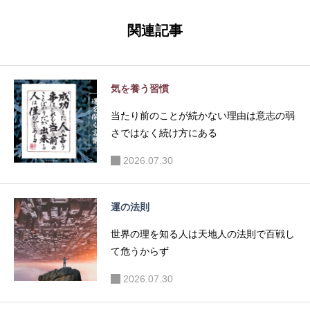
味と努力
金は残る
が未来を
｜資本主
関連記事
変える理
義の罠と
由
未来の支
払い
気を養う習慣
当たり前のことが続かない理由は意志の弱
さではなく続け方にある
2026.07.30
運の法則
世界の理を知る人は天地人の法則で百戦し
て危うからず
2026.07.30