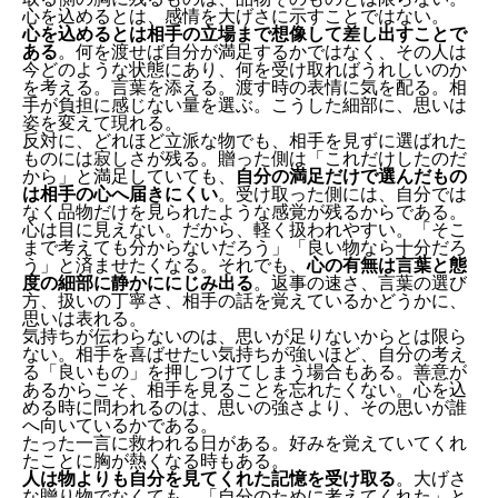
心を込めるとは、感情を大げさに示すことではない。
心を込めるとは相手の立場まで想像して差し出すことで
ある
。何を渡せば自分が満足するかではなく、その人は
今どのような状態にあり、何を受け取ればうれしいのか
を考える。言葉を添える。渡す時の表情に気を配る。相
手が負担に感じない量を選ぶ。こうした細部に、思いは
姿を変えて現れる。
反対に、どれほど立派な物でも、相手を見ずに選ばれた
ものには寂しさが残る。贈った側は「これだけしたのだ
から」と満足していても、
自分の満足だけで選んだもの
は相手の心へ届きにくい
。受け取った側には、自分では
なく品物だけを見られたような感覚が残るからである。
心は目に見えない。だから、軽く扱われやすい。「そこ
まで考えても分からないだろう」「良い物なら十分だろ
う」と済ませたくなる。それでも、
心の有無は言葉と態
度の細部に静かににじみ出る
。返事の速さ、言葉の選び
方、扱いの丁寧さ、相手の話を覚えているかどうかに、
思いは表れる。
気持ちが伝わらないのは、思いが足りないからとは限ら
ない。相手を喜ばせたい気持ちが強いほど、自分の考え
る「良いもの」を押しつけてしまう場合もある。善意が
あるからこそ、相手を見ることを忘れたくない。心を込
める時に問われるのは、思いの強さより、その思いが誰
へ向いているかである。
たった一言に救われる日がある。好みを覚えていてくれ
たことに胸が熱くなる時もある。
人は物よりも自分を見てくれた記憶を受け取る
。大げさ
な贈り物でなくても、「自分のために考えてくれた」と