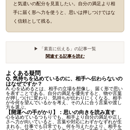
と気遣いの配分を見直したい。自分の満足より相
手に届く形へ力を使うと、思いは押しつけではな
く信頼として残る。
▶ 「素直に伝える」の記事一覧
関連する記事を読む
よくある疑問
Q. 気持ちを込めているのに、相手へ伝わらないの
はなぜですか？
A. 心を込めるとは、相手の立場を想像し、届く形で思い
を表すことである。自分の満足を優先すると、物や言葉
が押しつけに変わり、気持ちが伝わりにくくなる。相手
が今何を望んでいるかを考え、その人に合う言葉や渡し
方を選ぶ。
【開運への手がかり】：思いの向きを読み直す
心を込めているつもりでも、相手より自分の満足や正し
さへ力が向いていると、言葉や対応にわずかなずれが生
まれる。仕事でも日常でも、何を与えたかより、相手を